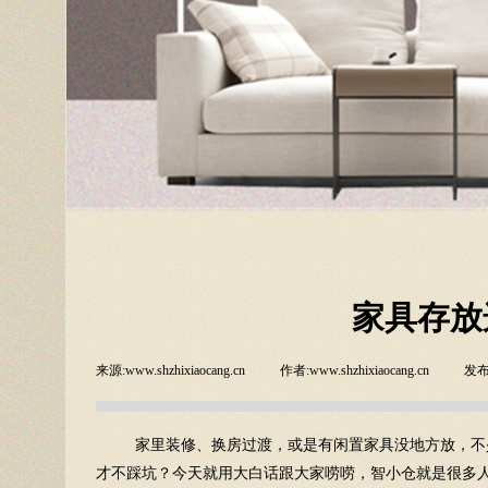
家具存放
来源:
www.shzhixiaocang.cn
|
作者:
www.shzhixiaocang.cn
|
发布
家里装修、换房过渡，或是有闲置家具没地方放，不
才不踩坑？今天就用大白话跟大家唠唠，智小仓就是很多