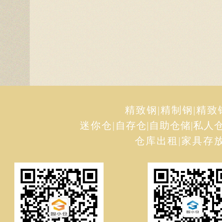
精致钢
|
精制钢
|
精致
迷你仓
|
自存仓
|
自助仓储
|
私人
仓库出租
|
家具存